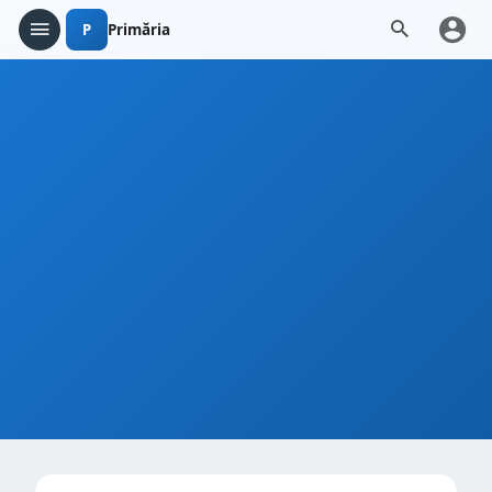
P
Primăria