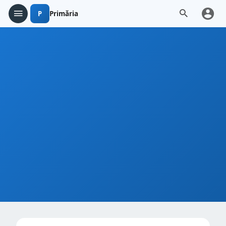
P
Primăria